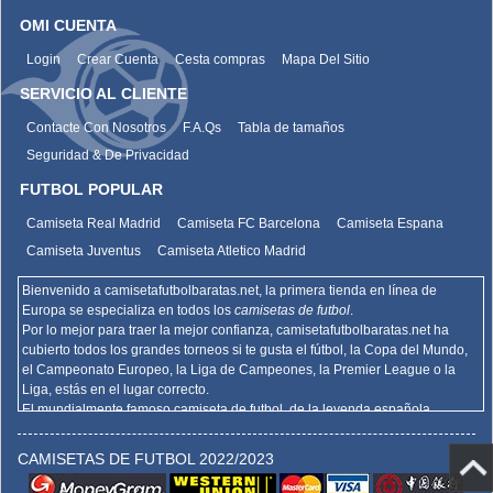
OMI CUENTA
Login
Crear Cuenta
Cesta compras
Mapa Del Sitio
SERVICIO AL CLIENTE
Contacte Con Nosotros
F.A.Qs
Tabla de tamaños
Seguridad & De Privacidad
FUTBOL POPULAR
Camiseta Real Madrid
Camiseta FC Barcelona
Camiseta Espana
Camiseta Juventus
Camiseta Atletico Madrid
Bienvenido a camisetafutbolbaratas.net, la primera tienda en línea de
Europa se especializa en todos los
camisetas de futbol
.
Por lo mejor para traer la mejor confianza,
camisetafutbolbaratas.net
ha
cubierto todos los grandes torneos si te gusta el fútbol, la Copa del Mundo,
el Campeonato Europeo, la Liga de Campeones, la Premier League o la
Liga, estás en el lugar correcto.
El mundialmente famoso camiseta de futbol, de la leyenda española
Barcelona, el Real Madrid y la promoción deportiva de Madrid de la Serie A
del AC Milan, el Inter y la Juventus,
camisetafutbolbaratas.net
venden la
CAMISETAS DE FUTBOL 2022/2023
mejor
camisetas futbol baratas
.
Hemos actualizado la copia de la camiseta de fútbol en los muchos