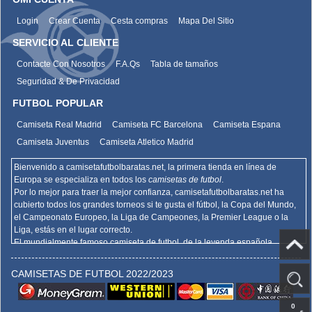
Login
Crear Cuenta
Cesta compras
Mapa Del Sitio
SERVICIO AL CLIENTE
Contacte Con Nosotros
F.A.Qs
Tabla de tamaños
Seguridad & De Privacidad
FUTBOL POPULAR
Camiseta Real Madrid
Camiseta FC Barcelona
Camiseta Espana
Camiseta Juventus
Camiseta Atletico Madrid
Bienvenido a camisetafutbolbaratas.net, la primera tienda en línea de
Europa se especializa en todos los
camisetas de futbol
.
Por lo mejor para traer la mejor confianza,
camisetafutbolbaratas.net
ha
cubierto todos los grandes torneos si te gusta el fútbol, la Copa del Mundo,
el Campeonato Europeo, la Liga de Campeones, la Premier League o la
Liga, estás en el lugar correcto.
El mundialmente famoso camiseta de futbol, de la leyenda española
Barcelona, el Real Madrid y la promoción deportiva de Madrid de la Serie A
del AC Milan, el Inter y la Juventus,
camisetafutbolbaratas.net
venden la
CAMISETAS DE FUTBOL 2022/2023
mejor
camisetas futbol baratas
.
Hemos actualizado la copia de la camiseta de fútbol en los muchos
departamentos de élite de Europa, la Bundesliga, la Liga francesa, la Liga,
0