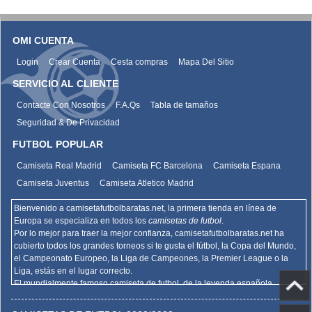
OMI CUENTA
Login
Crear Cuenta
Cesta compras
Mapa Del Sitio
SERVICIO AL CLIENTE
Contacte Con Nosotros
F.A.Qs
Tabla de tamaños
Seguridad & De Privacidad
FUTBOL POPULAR
Camiseta Real Madrid
Camiseta FC Barcelona
Camiseta Espana
Camiseta Juventus
Camiseta Atletico Madrid
Bienvenido a camisetafutbolbaratas.net, la primera tienda en línea de
Europa se especializa en todos los
camisetas de futbol
.
Por lo mejor para traer la mejor confianza,
camisetafutbolbaratas.net
ha
cubierto todos los grandes torneos si te gusta el fútbol, la Copa del Mundo,
el Campeonato Europeo, la Liga de Campeones, la Premier League o la
Liga, estás en el lugar correcto.
El mundialmente famoso camiseta de futbol, de la leyenda española
Barcelona, el Real Madrid y la promoción deportiva de Madrid de la Serie A
del AC Milan, el Inter y la Juventus,
camisetafutbolbaratas.net
venden la