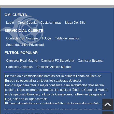
OMI CUENTA
Login
Crear Cuenta
Cesta compras
Mapa Del Sitio
SERVICIO AL CLIENTE
Contacte Con Nosotros
F.A.Qs
Tabla de tamaños
Seguridad & De Privacidad
FUTBOL POPULAR
Camiseta Real Madrid
Camiseta FC Barcelona
Camiseta Espana
Camiseta Juventus
Camiseta Atletico Madrid
Bienvenido a camisetafutbolbaratas.net, la primera tienda en línea de
Europa se especializa en todos los
camisetas de futbol
.
Por lo mejor para traer la mejor confianza,
camisetafutbolbaratas.net
ha
cubierto todos los grandes torneos si te gusta el fútbol, la Copa del Mundo,
el Campeonato Europeo, la Liga de Campeones, la Premier League o la
Liga, estás en el lugar correcto.
El mundialmente famoso camiseta de futbol, de la leyenda española
Barcelona, el Real Madrid y la promoción deportiva de Madrid de la Serie A
del AC Milan, el Inter y la Juventus,
camisetafutbolbaratas.net
venden la