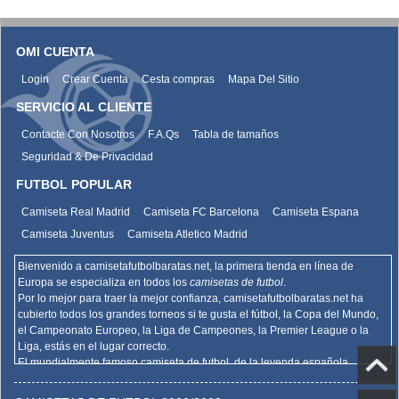
OMI CUENTA
Login
Crear Cuenta
Cesta compras
Mapa Del Sitio
SERVICIO AL CLIENTE
Contacte Con Nosotros
F.A.Qs
Tabla de tamaños
Seguridad & De Privacidad
FUTBOL POPULAR
Camiseta Real Madrid
Camiseta FC Barcelona
Camiseta Espana
Camiseta Juventus
Camiseta Atletico Madrid
Bienvenido a camisetafutbolbaratas.net, la primera tienda en línea de
Europa se especializa en todos los
camisetas de futbol
.
Por lo mejor para traer la mejor confianza,
camisetafutbolbaratas.net
ha
cubierto todos los grandes torneos si te gusta el fútbol, la Copa del Mundo,
el Campeonato Europeo, la Liga de Campeones, la Premier League o la
Liga, estás en el lugar correcto.
El mundialmente famoso camiseta de futbol, de la leyenda española
Barcelona, el Real Madrid y la promoción deportiva de Madrid de la Serie A
del AC Milan, el Inter y la Juventus,
camisetafutbolbaratas.net
venden la