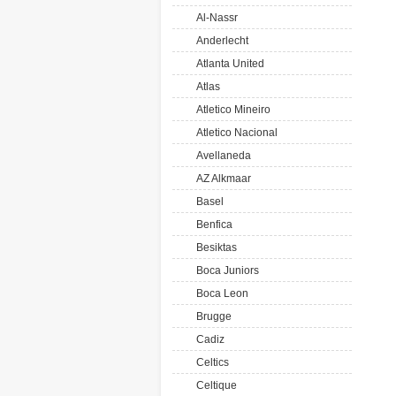
Al-Nassr
Anderlecht
Atlanta United
Atlas
Atletico Mineiro
Atletico Nacional
Avellaneda
AZ Alkmaar
Basel
Benfica
Besiktas
Boca Juniors
Boca Leon
Brugge
Cadiz
Celtics
Celtique