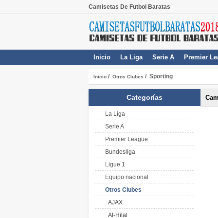
Camisetas De Futbol Baratas
Inicio
La Liga
Serie A
Premier Le
/
/ Sporting
Inicio
Otros Clubes
Categorías
Cam
La Liga
Serie A
Premier League
Bundesliga
Ligue 1
Equipo nacional
Otros Clubes
AJAX
Al-Hilal