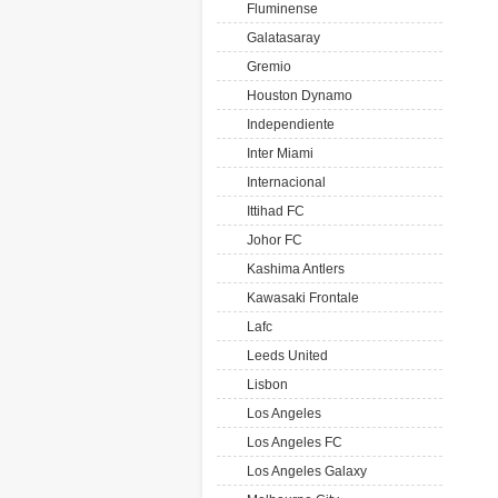
Fluminense
Galatasaray
Gremio
Houston Dynamo
Independiente
Inter Miami
Internacional
Ittihad FC
Johor FC
Kashima Antlers
Kawasaki Frontale
Lafc
Leeds United
Lisbon
Los Angeles
Los Angeles FC
Los Angeles Galaxy