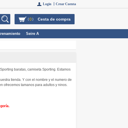
Login 丨
Crear Cuenta
0
Cesta de compra
(
)
trenamiento
Seire A
l Sporting baratas, camiseta Sporting. Estamos
uestra tienda. Y con el nombre y el numero de
ien ofrecemos tamanos para adultos y ninos.
goría.