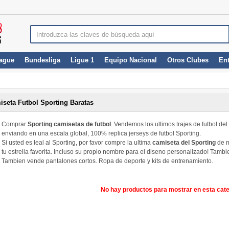
ague
Bundesliga
Ligue 1
Equipo Nacional
Otros Clubes
En
iseta Futbol Sporting Baratas
Comprar
Sporting camisetas de futbol
. Vendemos los ultimos trajes de futbol de
enviando en una escala global, 100% replica jerseys de futbol Sporting.
Si usted es leal al Sporting, por favor compre la ultima
camiseta del Sporting
de n
tu estrella favorita. Incluso su propio nombre para el diseno personalizado! Tamb
Tambien vende pantalones cortos. Ropa de deporte y kits de entrenamiento.
No hay productos para mostrar en esta cate