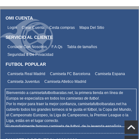
OMI CUENTA
Login
Crear Cuenta
Cesta compras
Mapa Del Sitio
SERVICIO AL CLIENTE
Contacte Con Nosotros
F.A.Qs
Tabla de tamaños
Seguridad & De Privacidad
FUTBOL POPULAR
Camiseta Real Madrid
Camiseta FC Barcelona
Camiseta Espana
Camiseta Juventus
Camiseta Atletico Madrid
Bienvenido a camisetafutbolbaratas.net, la primera tienda en línea de
Europa se especializa en todos los
camisetas de futbol
.
Por lo mejor para traer la mejor confianza,
camisetafutbolbaratas.net
ha
cubierto todos los grandes torneos si te gusta el fútbol, la Copa del Mundo,
el Campeonato Europeo, la Liga de Campeones, la Premier League o la
Liga, estás en el lugar correcto.
El mundialmente famoso camiseta de futbol, de la leyenda española
Barcelona, el Real Madrid y la promoción deportiva de Madrid de la Serie A
del AC Milan, el Inter y la Juventus,
camisetafutbolbaratas.net
venden la