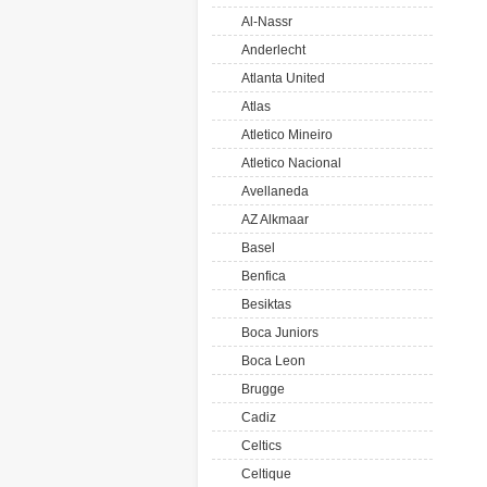
Al-Nassr
Anderlecht
Atlanta United
Atlas
Atletico Mineiro
Atletico Nacional
Avellaneda
AZ Alkmaar
Basel
Benfica
Besiktas
Boca Juniors
Boca Leon
Brugge
Cadiz
Celtics
Celtique