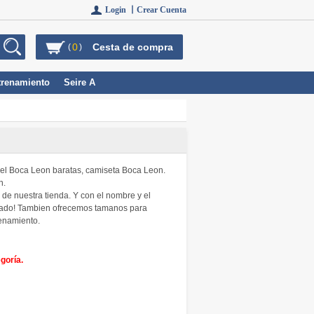
Login 丨
Crear Cuenta
0
Cesta de compra
(
)
trenamiento
Seire A
 del Boca Leon baratas, camiseta Boca Leon.
n.
de nuestra tienda. Y con el nombre y el
lizado! Tambien ofrecemos tamanos para
renamiento.
goría.