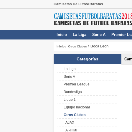
Camisetas De Futbol Baratas
Inicio
La Liga
Serie A
Premier Le
/
/ Boca Leon
Inicio
Otros Clubes
Categorías
Cam
La Liga
Serie A
Premier League
Bundesliga
Ligue 1
Equipo nacional
Otros Clubes
AJAX
Al-Hilal