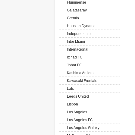
Fluminense
Galatasaray
Gremio
Houston Dynamo
Independiente
Inter Miami
Internacional
Ittihad FC
Johor FC
Kashima Antlers
Kawasaki Frontale
Lafc
Leeds United
Lisbon
Los Angeles
Los Angeles FC
Los Angeles Galaxy