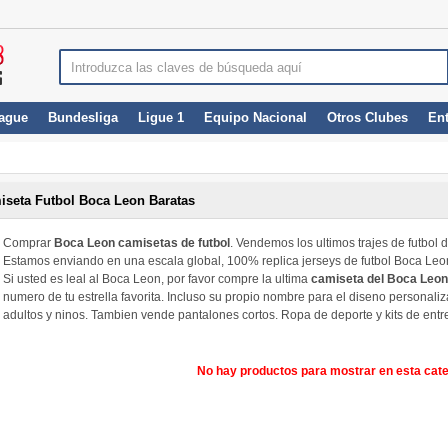
ague
Bundesliga
Ligue 1
Equipo Nacional
Otros Clubes
En
iseta Futbol Boca Leon Baratas
Comprar
Boca Leon camisetas de futbol
. Vendemos los ultimos trajes de futbol
Estamos enviando en una escala global, 100% replica jerseys de futbol Boca Leo
Si usted es leal al Boca Leon, por favor compre la ultima
camiseta del Boca Leon
numero de tu estrella favorita. Incluso su propio nombre para el diseno persona
adultos y ninos. Tambien vende pantalones cortos. Ropa de deporte y kits de ent
No hay productos para mostrar en esta cate