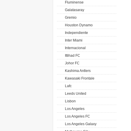
Fluminense
Galatasaray
Gremio
Houston Dynamo
Independiente
Inter Miami
Internacional
Ittihad FC
Johor FC
Kashima Antlers
Kawasaki Frontale
Lafc
Leeds United
Lisbon
Los Angeles
Los Angeles FC
Los Angeles Galaxy