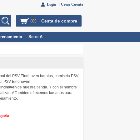
Login 丨
Crear Cuenta
0
Cesta de compra
(
)
trenamiento
Seire A
utbol del PSV Eindhoven baratas, camiseta PSV
bol PSV Eindhoven.
Eindhoven
de nuestra tienda. Y con el nombre
sonalizado! Tambien ofrecemos tamanos para
renamiento.
goría.