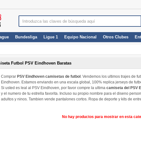
ague
Bundesliga
Ligue 1
Equipo Nacional
Otros Clubes
En
iseta Futbol PSV Eindhoven Baratas
Comprar
PSV Eindhoven camisetas de futbol
. Vendemos los ultimos trajes de f
Eindhoven. Estamos enviando en una escala global, 100% replica jerseys de fut
Si usted es leal al PSV Eindhoven, por favor compre la ultima
camiseta del PSV 
y el numero de tu estrella favorita. Incluso su propio nombre para el diseno per
adultos y ninos. Tambien vende pantalones cortos. Ropa de deporte y kits de ent
No hay productos para mostrar en esta cate