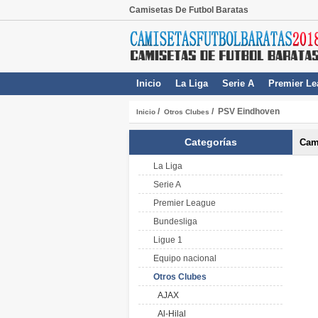
Camisetas De Futbol Baratas
Inicio
La Liga
Serie A
Premier Le
/
/ PSV Eindhoven
Inicio
Otros Clubes
Categorías
Cam
La Liga
Serie A
Premier League
Bundesliga
Ligue 1
Equipo nacional
Otros Clubes
AJAX
Al-Hilal