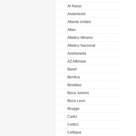
Al-Nassr
Anderlecht
Atlanta United
Atlas
Atletico Mineiro
Atletico Nacional
Avellaneda
AZ Alkmaar
Basel
Benfica
Besiktas
Boca Juniors
Boca Leon
Brugge
Cadiz
Celtics
Celtique