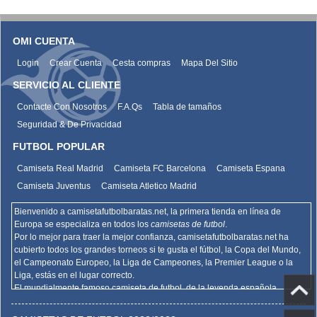
OMI CUENTA
Login
Crear Cuenta
Cesta compras
Mapa Del Sitio
SERVICIO AL CLIENTE
Contacte Con Nosotros
F.A.Qs
Tabla de tamaños
Seguridad & De Privacidad
FUTBOL POPULAR
Camiseta Real Madrid
Camiseta FC Barcelona
Camiseta Espana
Camiseta Juventus
Camiseta Atletico Madrid
Bienvenido a camisetafutbolbaratas.net, la primera tienda en línea de
Europa se especializa en todos los
camisetas de futbol
.
Por lo mejor para traer la mejor confianza,
camisetafutbolbaratas.net
ha
cubierto todos los grandes torneos si te gusta el fútbol, la Copa del Mundo,
el Campeonato Europeo, la Liga de Campeones, la Premier League o la
Liga, estás en el lugar correcto.
El mundialmente famoso camiseta de futbol, de la leyenda española
Barcelona, el Real Madrid y la promoción deportiva de Madrid de la Serie A
del AC Milan, el Inter y la Juventus,
camisetafutbolbaratas.net
venden la