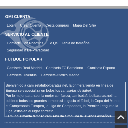
OMI CUENTA
Login
Crear Cuenta
Cesta compras
Mapa Del Sitio
SERVICIO AL CLIENTE
Contacte Con Nosotros
F.A.Qs
Tabla de tamaños
Seguridad & De Privacidad
FUTBOL POPULAR
Camiseta Real Madrid
Camiseta FC Barcelona
Camiseta Espana
Camiseta Juventus
Camiseta Atletico Madrid
Bienvenido a camisetafutbolbaratas.net, la primera tienda en línea de
Europa se especializa en todos los
camisetas de futbol
.
Por lo mejor para traer la mejor confianza,
camisetafutbolbaratas.net
ha
cubierto todos los grandes torneos si te gusta el fútbol, la Copa del Mundo,
el Campeonato Europeo, la Liga de Campeones, la Premier League o la
Liga, estás en el lugar correcto.
El mundialmente famoso camiseta de futbol, de la leyenda española
Barcelona, el Real Madrid y la promoción deportiva de Madrid de la Serie A
del AC Milan, el Inter y la Juventus,
camisetafutbolbaratas.net
venden la