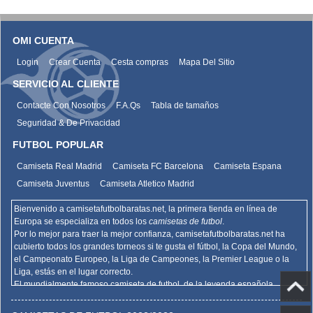
OMI CUENTA
Login
Crear Cuenta
Cesta compras
Mapa Del Sitio
SERVICIO AL CLIENTE
Contacte Con Nosotros
F.A.Qs
Tabla de tamaños
Seguridad & De Privacidad
FUTBOL POPULAR
Camiseta Real Madrid
Camiseta FC Barcelona
Camiseta Espana
Camiseta Juventus
Camiseta Atletico Madrid
Bienvenido a camisetafutbolbaratas.net, la primera tienda en línea de
Europa se especializa en todos los
camisetas de futbol
.
Por lo mejor para traer la mejor confianza,
camisetafutbolbaratas.net
ha
cubierto todos los grandes torneos si te gusta el fútbol, la Copa del Mundo,
el Campeonato Europeo, la Liga de Campeones, la Premier League o la
Liga, estás en el lugar correcto.
El mundialmente famoso camiseta de futbol, de la leyenda española
Barcelona, el Real Madrid y la promoción deportiva de Madrid de la Serie A
del AC Milan, el Inter y la Juventus,
camisetafutbolbaratas.net
venden la