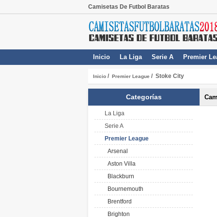
Camisetas De Futbol Baratas
Inicio
La Liga
Serie A
Premier Le
/
/ Stoke City
Inicio
Premier League
Categorías
Cami
La Liga
Serie A
Premier League
Arsenal
Aston Villa
Blackburn
Bournemouth
Brentford
Brighton