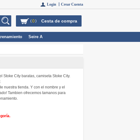
Login 丨
Crear Cuenta
0
Cesta de compra
(
)
trenamiento
Seire A
el Stoke City baratas, camiseta Stoke City.
.
e nuestra tienda. Y con el nombre y el
lizado! Tambien ofrecemos tamanos para
renamiento.
goría.