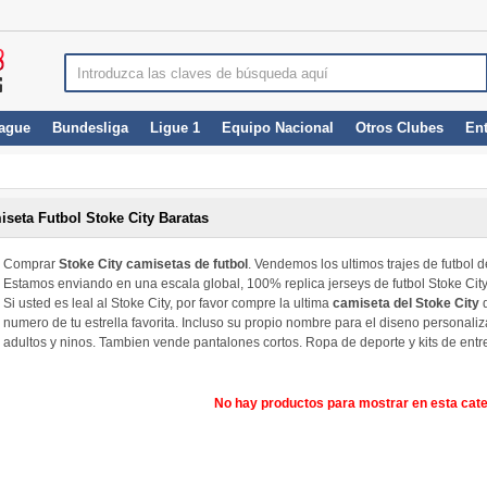
ague
Bundesliga
Ligue 1
Equipo Nacional
Otros Clubes
En
seta Futbol Stoke City Baratas
Comprar
Stoke City camisetas de futbol
. Vendemos los ultimos trajes de futbol d
Estamos enviando en una escala global, 100% replica jerseys de futbol Stoke City
Si usted es leal al Stoke City, por favor compre la ultima
camiseta del Stoke City
d
numero de tu estrella favorita. Incluso su propio nombre para el diseno persona
adultos y ninos. Tambien vende pantalones cortos. Ropa de deporte y kits de ent
No hay productos para mostrar en esta cate