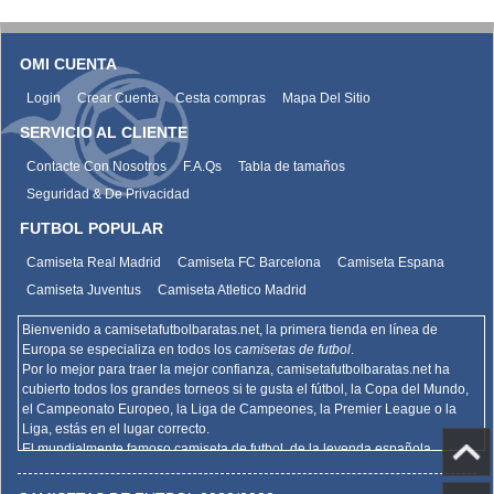
OMI CUENTA
Login
Crear Cuenta
Cesta compras
Mapa Del Sitio
SERVICIO AL CLIENTE
Contacte Con Nosotros
F.A.Qs
Tabla de tamaños
Seguridad & De Privacidad
FUTBOL POPULAR
Camiseta Real Madrid
Camiseta FC Barcelona
Camiseta Espana
Camiseta Juventus
Camiseta Atletico Madrid
Bienvenido a camisetafutbolbaratas.net, la primera tienda en línea de
Europa se especializa en todos los
camisetas de futbol
.
Por lo mejor para traer la mejor confianza,
camisetafutbolbaratas.net
ha
cubierto todos los grandes torneos si te gusta el fútbol, la Copa del Mundo,
el Campeonato Europeo, la Liga de Campeones, la Premier League o la
Liga, estás en el lugar correcto.
El mundialmente famoso camiseta de futbol, de la leyenda española
Barcelona, el Real Madrid y la promoción deportiva de Madrid de la Serie A
del AC Milan, el Inter y la Juventus,
camisetafutbolbaratas.net
venden la