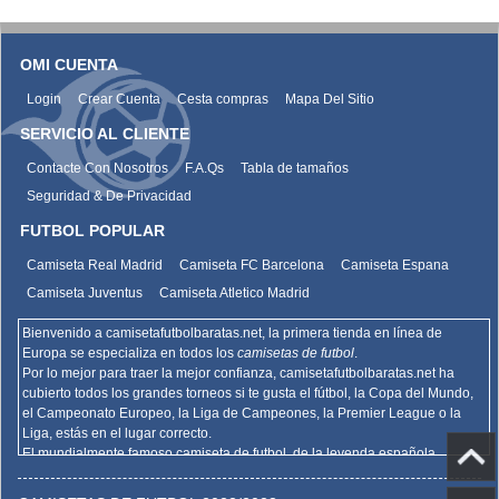
OMI CUENTA
Login
Crear Cuenta
Cesta compras
Mapa Del Sitio
SERVICIO AL CLIENTE
Contacte Con Nosotros
F.A.Qs
Tabla de tamaños
Seguridad & De Privacidad
FUTBOL POPULAR
Camiseta Real Madrid
Camiseta FC Barcelona
Camiseta Espana
Camiseta Juventus
Camiseta Atletico Madrid
Bienvenido a camisetafutbolbaratas.net, la primera tienda en línea de
Europa se especializa en todos los
camisetas de futbol
.
Por lo mejor para traer la mejor confianza,
camisetafutbolbaratas.net
ha
cubierto todos los grandes torneos si te gusta el fútbol, la Copa del Mundo,
el Campeonato Europeo, la Liga de Campeones, la Premier League o la
Liga, estás en el lugar correcto.
El mundialmente famoso camiseta de futbol, de la leyenda española
Barcelona, el Real Madrid y la promoción deportiva de Madrid de la Serie A
del AC Milan, el Inter y la Juventus,
camisetafutbolbaratas.net
venden la