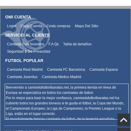
OMI CUENTA
Login
Crear Cuenta
Cesta compras
Mapa Del Sitio
SERVICIO AL CLIENTE
Contacte Con Nosotros
F.A.Qs
Tabla de tamaños
Seguridad & De Privacidad
FUTBOL POPULAR
Camiseta Real Madrid
Camiseta FC Barcelona
Camiseta Espana
Camiseta Juventus
Camiseta Atletico Madrid
Bienvenido a camisetafutbolbaratas.net, la primera tienda en línea de
Europa se especializa en todos los
camisetas de futbol
.
Por lo mejor para traer la mejor confianza,
camisetafutbolbaratas.net
ha
cubierto todos los grandes torneos si te gusta el fútbol, la Copa del Mundo,
el Campeonato Europeo, la Liga de Campeones, la Premier League o la
Liga, estás en el lugar correcto.
El mundialmente famoso camiseta de futbol, de la leyenda española
Barcelona, el Real Madrid y la promoción deportiva de Madrid de la Serie A
del AC Milan, el Inter y la Juventus,
camisetafutbolbaratas.net
venden la