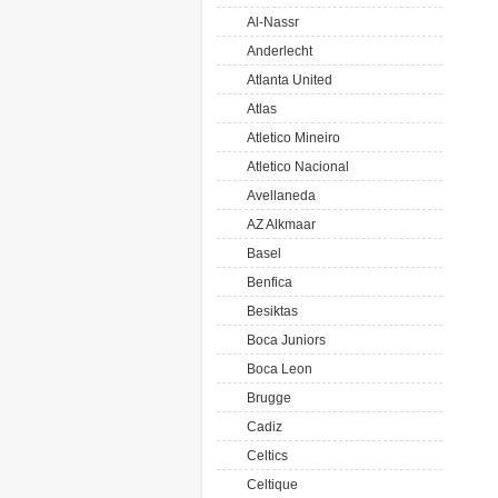
Al-Nassr
Anderlecht
Atlanta United
Atlas
Atletico Mineiro
Atletico Nacional
Avellaneda
AZ Alkmaar
Basel
Benfica
Besiktas
Boca Juniors
Boca Leon
Brugge
Cadiz
Celtics
Celtique