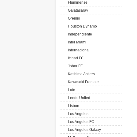
Fluminense
Galatasaray
Gremio
Houston Dynamo
Independiente
Inter Miami
Internacional
Ittihad FC
Johor FC
Kashima Antlers
Kawasaki Frontale
Lafc
Leeds United
Lisbon
Los Angeles
Los Angeles FC
Los Angeles Galaxy