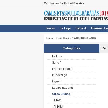
Camisetas De Futbol Baratas
Inicio
La Liga
Serie A
Premier Le
/
/ Columbus Crew
Inicio
Otros Clubes
Categorías
Cam
La Liga
Serie A
Premier League
Bundesliga
Ligue 1
Equipo nacional
Otros Clubes
AJAX
Al-Hilal