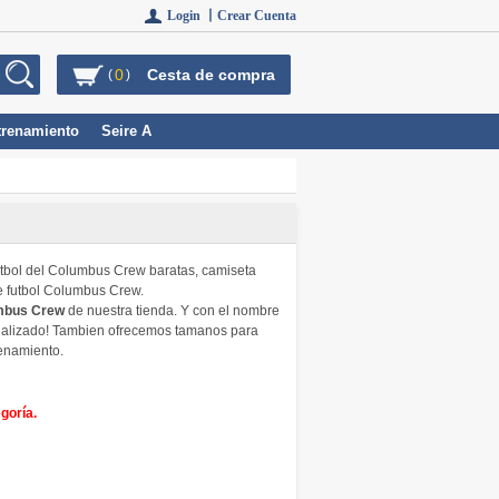
Login 丨
Crear Cuenta
0
Cesta de compra
(
)
trenamiento
Seire A
futbol del Columbus Crew baratas, camiseta
e futbol Columbus Crew.
umbus Crew
de nuestra tienda. Y con el nombre
sonalizado! Tambien ofrecemos tamanos para
renamiento.
goría.