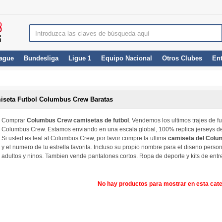
ague
Bundesliga
Ligue 1
Equipo Nacional
Otros Clubes
En
iseta Futbol Columbus Crew Baratas
Comprar
Columbus Crew camisetas de futbol
. Vendemos los ultimos trajes de 
Columbus Crew. Estamos enviando en una escala global, 100% replica jerseys d
Si usted es leal al Columbus Crew, por favor compre la ultima
camiseta del Col
y el numero de tu estrella favorita. Incluso su propio nombre para el diseno per
adultos y ninos. Tambien vende pantalones cortos. Ropa de deporte y kits de ent
No hay productos para mostrar en esta cate