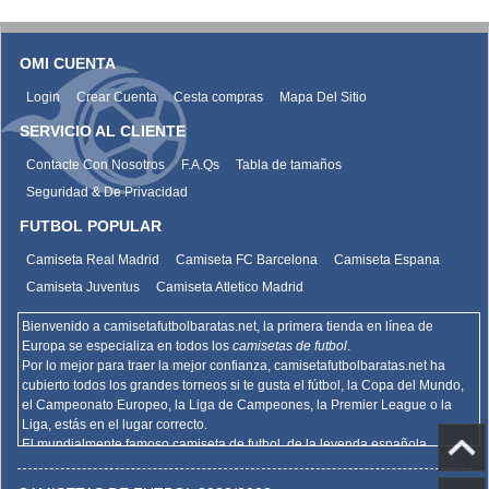
OMI CUENTA
Login
Crear Cuenta
Cesta compras
Mapa Del Sitio
SERVICIO AL CLIENTE
Contacte Con Nosotros
F.A.Qs
Tabla de tamaños
Seguridad & De Privacidad
FUTBOL POPULAR
Camiseta Real Madrid
Camiseta FC Barcelona
Camiseta Espana
Camiseta Juventus
Camiseta Atletico Madrid
Bienvenido a camisetafutbolbaratas.net, la primera tienda en línea de
Europa se especializa en todos los
camisetas de futbol
.
Por lo mejor para traer la mejor confianza,
camisetafutbolbaratas.net
ha
cubierto todos los grandes torneos si te gusta el fútbol, la Copa del Mundo,
el Campeonato Europeo, la Liga de Campeones, la Premier League o la
Liga, estás en el lugar correcto.
El mundialmente famoso camiseta de futbol, de la leyenda española
Barcelona, el Real Madrid y la promoción deportiva de Madrid de la Serie A
del AC Milan, el Inter y la Juventus,
camisetafutbolbaratas.net
venden la