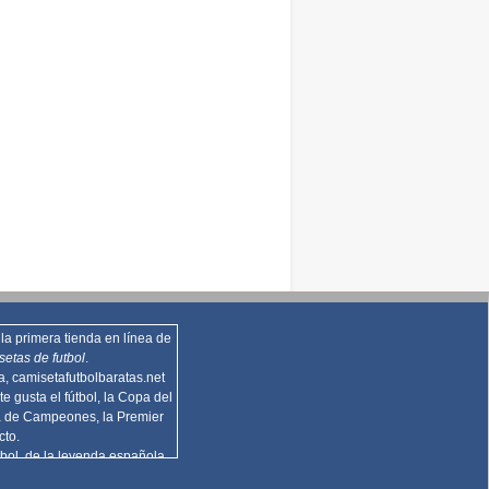
la primera tienda en línea de
setas de futbol
.
za,
camisetafutbolbaratas.net
te gusta el fútbol, la Copa del
a de Campeones, la Premier
cto.
bol, de la leyenda española
n deportiva de Madrid de la