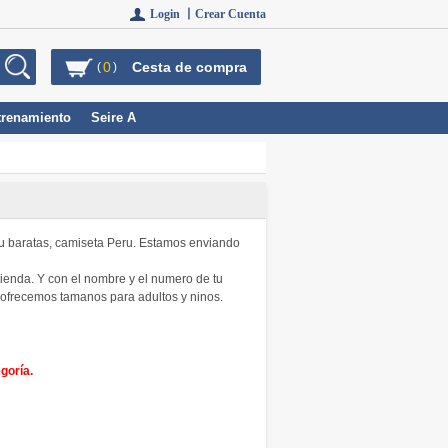
Login 丨
Crear Cuenta
0
Cesta de compra
(
)
trenamiento
Seire A
eru baratas, camiseta Peru. Estamos enviando
ienda. Y con el nombre y el numero de tu
n ofrecemos tamanos para adultos y ninos.
goría.