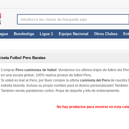
ague
Bundesliga
Ligue 1
Equipo Nacional
Otros Clubes
En
iseta Futbol Peru Baratas
Comprar
Peru camisetas de futbol
. Vendemos los ultimos trajes de futbol del P
en una escala global, 100% replica jerseys de futbol Peru.
Si usted es leal al Peru, por favor compre la ultima
camiseta del Peru
de nuestra t
estrella favorita. Incluso su propio nombre para el diseno personalizado! Tambie
Tambien vende pantalones cortos. Ropa de deporte y kits de entrenamiento.
No hay productos para mostrar en esta cate