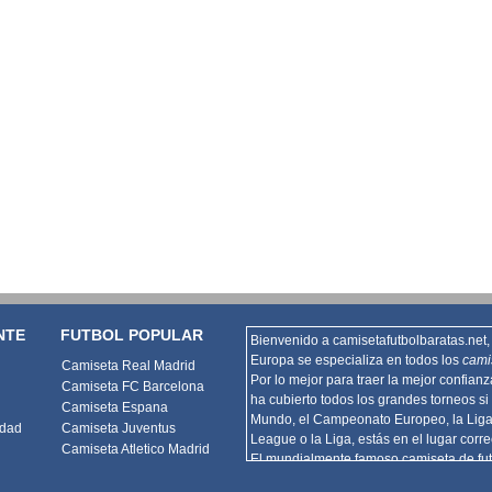
NTE
FUTBOL POPULAR
Bienvenido a camisetafutbolbaratas.net, 
Europa se especializa en todos los
cami
Camiseta Real Madrid
Por lo mejor para traer la mejor confian
Camiseta FC Barcelona
ha cubierto todos los grandes torneos si 
Camiseta Espana
Mundo, el Campeonato Europeo, la Lig
idad
Camiseta Juventus
League o la Liga, estás en el lugar corre
Camiseta Atletico Madrid
El mundialmente famoso camiseta de fut
Barcelona, el Real Madrid y la promoció