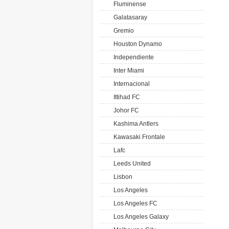
Fluminense
Galatasaray
Gremio
Houston Dynamo
Independiente
Inter Miami
Internacional
Ittihad FC
Johor FC
Kashima Antlers
Kawasaki Frontale
Lafc
Leeds United
Lisbon
Los Angeles
Los Angeles FC
Los Angeles Galaxy