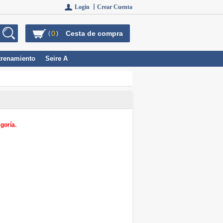
Login 丨
Crear Cuenta
0
Cesta de compra
(
)
trenamiento
Seire A
goría.