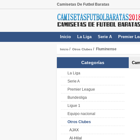
Camisetas De Futbol Baratas
Inicio
La Liga
Serie A
Premier Le
/
/ Fluminense
Inicio
Otros Clubes
Categorías
Cam
La Liga
Serie A
Premier League
Bundesliga
Ligue 1
Equipo nacional
Otros Clubes
AJAX
Al-Hilal