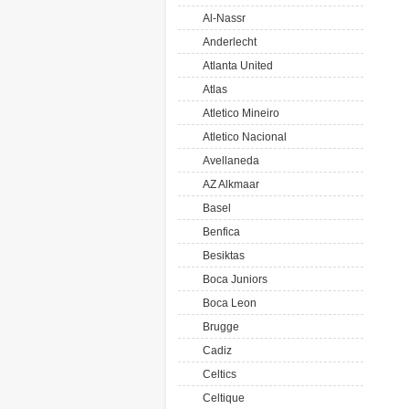
Al-Nassr
Anderlecht
Atlanta United
Atlas
Atletico Mineiro
Atletico Nacional
Avellaneda
AZ Alkmaar
Basel
Benfica
Besiktas
Boca Juniors
Boca Leon
Brugge
Cadiz
Celtics
Celtique