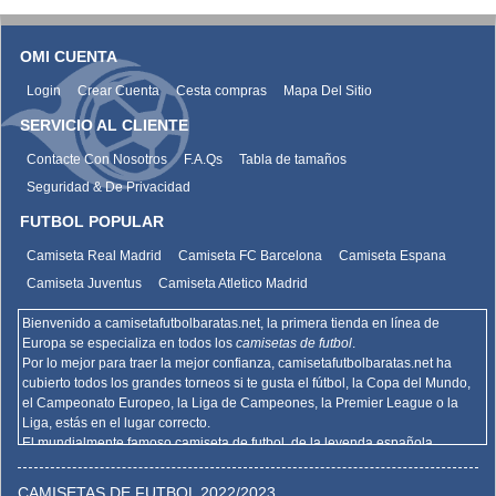
OMI CUENTA
Login
Crear Cuenta
Cesta compras
Mapa Del Sitio
SERVICIO AL CLIENTE
Contacte Con Nosotros
F.A.Qs
Tabla de tamaños
Seguridad & De Privacidad
FUTBOL POPULAR
Camiseta Real Madrid
Camiseta FC Barcelona
Camiseta Espana
Camiseta Juventus
Camiseta Atletico Madrid
Bienvenido a camisetafutbolbaratas.net, la primera tienda en línea de
Europa se especializa en todos los
camisetas de futbol
.
Por lo mejor para traer la mejor confianza,
camisetafutbolbaratas.net
ha
cubierto todos los grandes torneos si te gusta el fútbol, la Copa del Mundo,
el Campeonato Europeo, la Liga de Campeones, la Premier League o la
Liga, estás en el lugar correcto.
El mundialmente famoso camiseta de futbol, de la leyenda española
Barcelona, el Real Madrid y la promoción deportiva de Madrid de la Serie A
del AC Milan, el Inter y la Juventus,
camisetafutbolbaratas.net
venden la
CAMISETAS DE FUTBOL 2022/2023