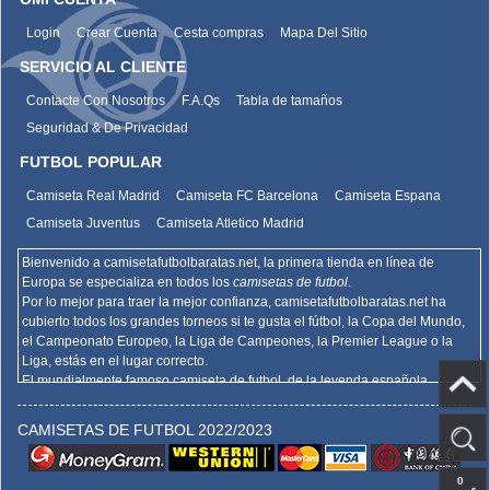
Login
Crear Cuenta
Cesta compras
Mapa Del Sitio
SERVICIO AL CLIENTE
Contacte Con Nosotros
F.A.Qs
Tabla de tamaños
Seguridad & De Privacidad
FUTBOL POPULAR
Camiseta Real Madrid
Camiseta FC Barcelona
Camiseta Espana
Camiseta Juventus
Camiseta Atletico Madrid
Bienvenido a camisetafutbolbaratas.net, la primera tienda en línea de
Europa se especializa en todos los
camisetas de futbol
.
Por lo mejor para traer la mejor confianza,
camisetafutbolbaratas.net
ha
cubierto todos los grandes torneos si te gusta el fútbol, la Copa del Mundo,
el Campeonato Europeo, la Liga de Campeones, la Premier League o la
Liga, estás en el lugar correcto.
El mundialmente famoso camiseta de futbol, de la leyenda española
Barcelona, el Real Madrid y la promoción deportiva de Madrid de la Serie A
del AC Milan, el Inter y la Juventus,
camisetafutbolbaratas.net
venden la
CAMISETAS DE FUTBOL 2022/2023
mejor
camisetas futbol baratas
.
Hemos actualizado la copia de la camiseta de fútbol en los muchos
departamentos de élite de Europa, la Bundesliga, la Liga francesa, la Liga,
0