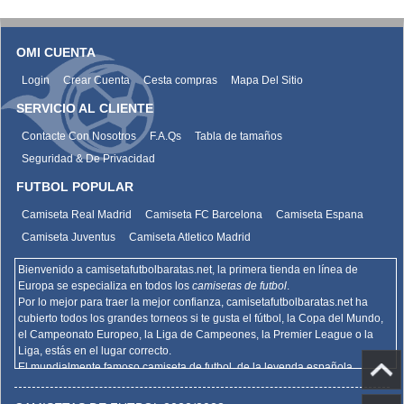
OMI CUENTA
Login
Crear Cuenta
Cesta compras
Mapa Del Sitio
SERVICIO AL CLIENTE
Contacte Con Nosotros
F.A.Qs
Tabla de tamaños
Seguridad & De Privacidad
FUTBOL POPULAR
Camiseta Real Madrid
Camiseta FC Barcelona
Camiseta Espana
Camiseta Juventus
Camiseta Atletico Madrid
Bienvenido a camisetafutbolbaratas.net, la primera tienda en línea de
Europa se especializa en todos los
camisetas de futbol
.
Por lo mejor para traer la mejor confianza,
camisetafutbolbaratas.net
ha
cubierto todos los grandes torneos si te gusta el fútbol, la Copa del Mundo,
el Campeonato Europeo, la Liga de Campeones, la Premier League o la
Liga, estás en el lugar correcto.
El mundialmente famoso camiseta de futbol, de la leyenda española
Barcelona, el Real Madrid y la promoción deportiva de Madrid de la Serie A
del AC Milan, el Inter y la Juventus,
camisetafutbolbaratas.net
venden la