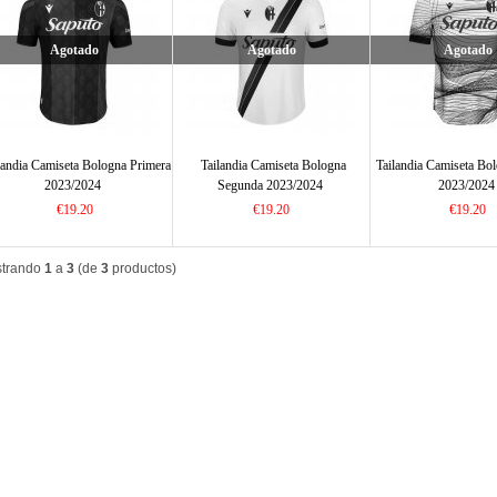
Agotado
Agotado
Agotado
landia Camiseta Bologna Primera
Tailandia Camiseta Bologna
Tailandia Camiseta Bo
2023/2024
Segunda 2023/2024
2023/2024
€19.20
€19.20
€19.20
trando
1
a
3
(de
3
productos)