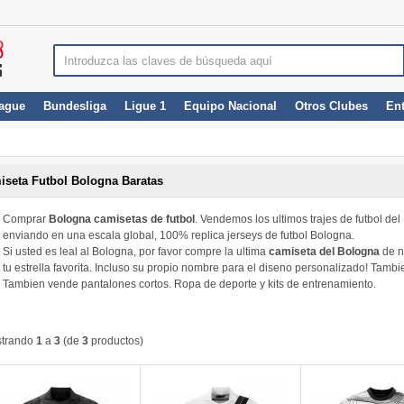
ague
Bundesliga
Ligue 1
Equipo Nacional
Otros Clubes
En
iseta Futbol Bologna Baratas
Comprar
Bologna camisetas de futbol
. Vendemos los ultimos trajes de futbol d
enviando en una escala global, 100% replica jerseys de futbol Bologna.
Si usted es leal al Bologna, por favor compre la ultima
camiseta del Bologna
de n
tu estrella favorita. Incluso su propio nombre para el diseno personalizado! Tamb
Tambien vende pantalones cortos. Ropa de deporte y kits de entrenamiento.
trando
1
a
3
(de
3
productos)