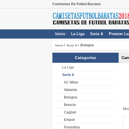
Camisetas De Futbol Baratas
Inicio
La Liga
Serie A
Premier Le
/
/ Bologna
Inicio
Serie A
Categorías
Cam
La Liga
Serie A
AC Milan
Atalanta
Bologna
Brescia
Mos
Cagliari
Empoli
Fiorentina