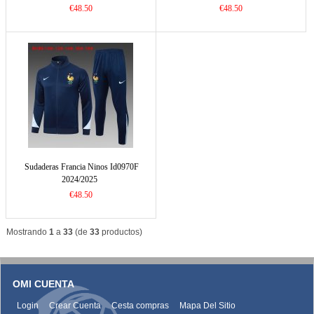
€48.50
€48.50
Sudaderas Francia Ninos Id0970F
2024/2025
€48.50
Mostrando
1
a
33
(de
33
productos)
OMI CUENTA
Login
Crear Cuenta
Cesta compras
Mapa Del Sitio