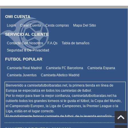
OMI CUENTA
Login
Crear Cuenta
Cesta compras
Mapa Del Sitio
SERVICIO AL CLIENTE
Contacte Con Nosotros
F.A.Qs
Tabla de tamaños
Seguridad & De Privacidad
FUTBOL POPULAR
Camiseta Real Madrid
Camiseta FC Barcelona
Camiseta Espana
Camiseta Juventus
Camiseta Atletico Madrid
Bienvenido a camisetafutbolbaratas.net, la primera tienda en línea de
Europa se especializa en todos los
camisetas de futbol
.
Por lo mejor para traer la mejor confianza,
camisetafutbolbaratas.net
ha
cubierto todos los grandes torneos si te gusta el fútbol, la Copa del Mundo,
el Campeonato Europeo, la Liga de Campeones, la Premier League o la
Liga, estás en el lugar correcto.
El mundialmente famoso camiseta de futbol, de la leyenda española
Barcelona, el Real Madrid y la promoción deportiva de Madrid de la Serie A
del AC Milan, el Inter y la Juventus,
camisetafutbolbaratas.net
venden la