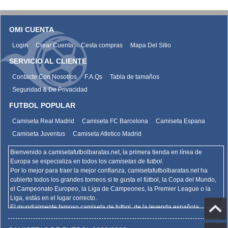
OMI CUENTA
Login
Crear Cuenta
Cesta compras
Mapa Del Sitio
SERVICIO AL CLIENTE
Contacte Con Nosotros
F.A.Qs
Tabla de tamaños
Seguridad & De Privacidad
FUTBOL POPULAR
Camiseta Real Madrid
Camiseta FC Barcelona
Camiseta Espana
Camiseta Juventus
Camiseta Atletico Madrid
Bienvenido a camisetafutbolbaratas.net, la primera tienda en línea de
Europa se especializa en todos los
camisetas de futbol
.
Por lo mejor para traer la mejor confianza,
camisetafutbolbaratas.net
ha
cubierto todos los grandes torneos si te gusta el fútbol, la Copa del Mundo,
el Campeonato Europeo, la Liga de Campeones, la Premier League o la
Liga, estás en el lugar correcto.
El mundialmente famoso camiseta de futbol, de la leyenda española
Barcelona, el Real Madrid y la promoción deportiva de Madrid de la Serie A
del AC Milan, el Inter y la Juventus,
camisetafutbolbaratas.net
venden la