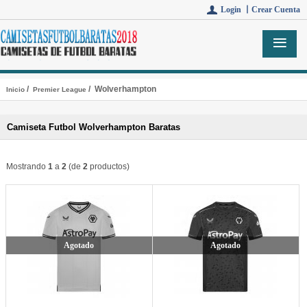
Login 丨
Crear Cuenta
/
/ Wolverhampton
Inicio
Premier League
Camiseta Futbol Wolverhampton Baratas
Mostrando
1
a
2
(de
2
productos)
Agotado
Agotado