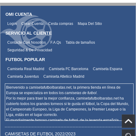
OMI CUENTA
Login
Crear Cuenta
Cesta compras
Mapa Del Sitio
SERVICIO AL CLIENTE
Contacte Con Nosotros
F.A.Qs
Tabla de tamaños
Seguridad & De Privacidad
FUTBOL POPULAR
Camiseta Real Madrid
Camiseta FC Barcelona
Camiseta Espana
Camiseta Juventus
Camiseta Atletico Madrid
Bienvenido a camisetafutbolbaratas.net, la primera tienda en línea de
Europa se especializa en todos los
camisetas de futbol
.
Por lo mejor para traer la mejor confianza,
camisetafutbolbaratas.net
ha
cubierto todos los grandes torneos si te gusta el fútbol, la Copa del Mundo,
el Campeonato Europeo, la Liga de Campeones, la Premier League o la
Liga, estás en el lugar correcto.
El mundialmente famoso camiseta de futbol, de la leyenda española
Barcelona, el Real Madrid y la promoción deportiva de Madrid de la Serie A
del AC Milan, el Inter y la Juventus,
camisetafutbolbaratas.net
venden la
CAMISETAS DE FUTBOL 2022/2023