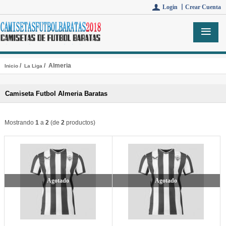
Login 丨
Crear Cuenta
/
/ Almeria
Inicio
La Liga
Camiseta Futbol Almeria Baratas
Mostrando
1
a
2
(de
2
productos)
Agotado
Agotado