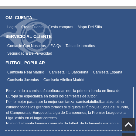
OMI CUENTA
Login
Crear Cuenta
Cesta compras
Mapa Del Sitio
SERVICIO AL CLIENTE
Contacte Con Nosotros
F.A.Qs
Tabla de tamaños
Seguridad & De Privacidad
FUTBOL POPULAR
Camiseta Real Madrid
Camiseta FC Barcelona
Camiseta Espana
Camiseta Juventus
Camiseta Atletico Madrid
Bienvenido a camisetafutbolbaratas.net, la primera tienda en línea de
Europa se especializa en todos los
camisetas de futbol
.
Por lo mejor para traer la mejor confianza,
camisetafutbolbaratas.net
ha
cubierto todos los grandes torneos si te gusta el fútbol, la Copa del Mundo,
el Campeonato Europeo, la Liga de Campeones, la Premier League o la
Liga, estás en el lugar correcto.
El mundialmente famoso camiseta de futbol, de la leyenda española
Barcelona, el Real Madrid y la promoción deportiva de Madrid de la Serie A
del AC Milan, el Inter y la Juventus,
camisetafutbolbaratas.net
venden la