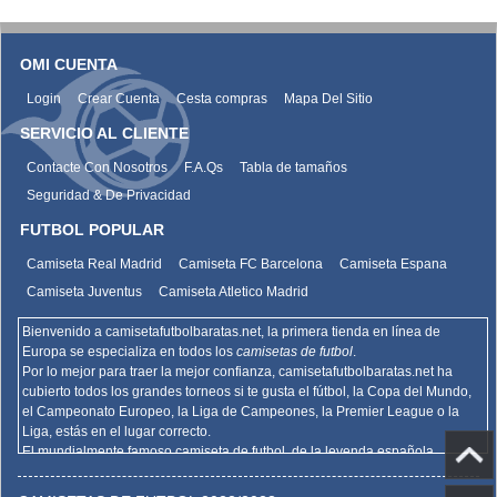
OMI CUENTA
Login
Crear Cuenta
Cesta compras
Mapa Del Sitio
SERVICIO AL CLIENTE
Contacte Con Nosotros
F.A.Qs
Tabla de tamaños
Seguridad & De Privacidad
FUTBOL POPULAR
Camiseta Real Madrid
Camiseta FC Barcelona
Camiseta Espana
Camiseta Juventus
Camiseta Atletico Madrid
Bienvenido a camisetafutbolbaratas.net, la primera tienda en línea de
Europa se especializa en todos los
camisetas de futbol
.
Por lo mejor para traer la mejor confianza,
camisetafutbolbaratas.net
ha
cubierto todos los grandes torneos si te gusta el fútbol, la Copa del Mundo,
el Campeonato Europeo, la Liga de Campeones, la Premier League o la
Liga, estás en el lugar correcto.
El mundialmente famoso camiseta de futbol, de la leyenda española
Barcelona, el Real Madrid y la promoción deportiva de Madrid de la Serie A
del AC Milan, el Inter y la Juventus,
camisetafutbolbaratas.net
venden la