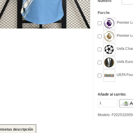
Número
Parche
Premier L
Premier L
Uefa Cham
Uefa Euro
UEFA Foun
Añadir al carrito:
Modelo: F202532005
isetas descripción