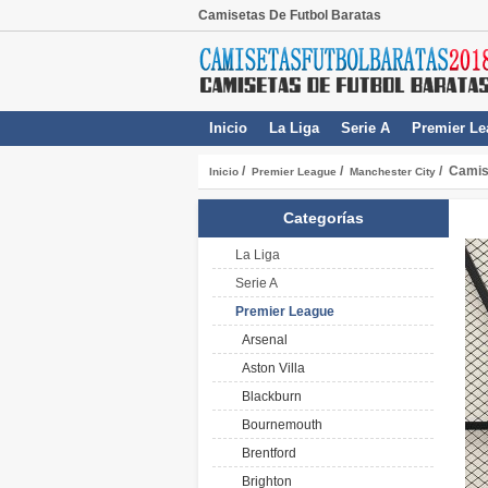
Camisetas De Futbol Baratas
Inicio
La Liga
Serie A
Premier Le
/
/
/ Camis
Inicio
Premier League
Manchester City
Categorías
La Liga
Serie A
Premier League
Arsenal
Aston Villa
Blackburn
Bournemouth
Brentford
Brighton