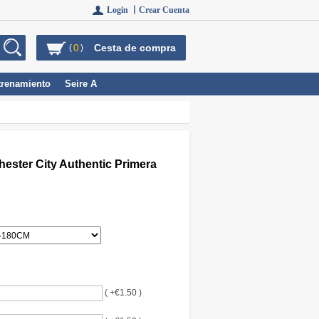
Login 丨
Crear Cuenta
0
Cesta de compra
(
)
trenamiento
Seire A
ester City Authentic Primera
( +€1.50 )