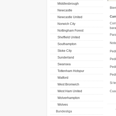
Middlesbrough
Bien
Newcastle
Cam
Newcastle United
Comp
Norwich City
bara
Nottingham Forest
Par
Sheffield United
Nota
Southampton
Stoke City
Pedi
Sunderland
Pedi
Swansea
Pedi
Tottenham Hotspur
Pedi
Watford
Si t
West Bromwich
West Ham United
Cual
Wolverhampton
Wolves
Bundesliga