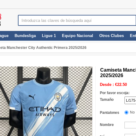
ague
Bundesliga
Ligue 1
Equipo Nacional
Otros Clubes
En
eta Manchester City Authentic Primera 2025/2026
Camiseta Manch
2025/2026
Desde :
€
22.50
Por favor escoja:
Tamaño
No
Pantalones
Nombre