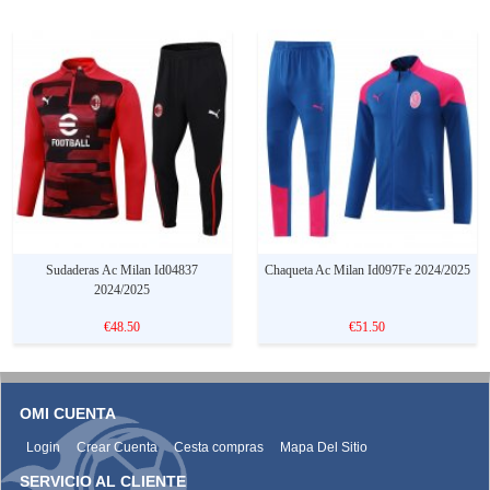
Sudaderas Ac Milan Id04837
Chaqueta Ac Milan Id097Fe 2024/2025
2024/2025
€48.50
€51.50
OMI CUENTA
Login
Crear Cuenta
Cesta compras
Mapa Del Sitio
SERVICIO AL CLIENTE