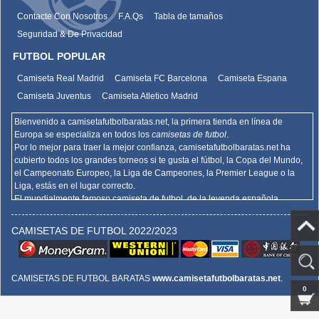
Contacte Con Nosotros
F.A.Qs
Tabla de tamaños
Seguridad & De Privacidad
FUTBOL POPULAR
Camiseta Real Madrid
Camiseta FC Barcelona
Camiseta Espana
Camiseta Juventus
Camiseta Atletico Madrid
Bienvenido a camisetafutbolbaratas.net, la primera tienda en línea de
Europa se especializa en todos los
camisetas de futbol
.
Por lo mejor para traer la mejor confianza,
camisetafutbolbaratas.net
ha
cubierto todos los grandes torneos si te gusta el fútbol, la Copa del Mundo,
el Campeonato Europeo, la Liga de Campeones, la Premier League o la
Liga, estás en el lugar correcto.
El mundialmente famoso camiseta de futbol, de la leyenda española
Barcelona, el Real Madrid y la promoción deportiva de Madrid de la Serie A
del AC Milan, el Inter y la Juventus,
camisetafutbolbaratas.net
venden la
CAMISETAS DE FUTBOL 2022/2023
mejor
camisetas futbol baratas
.
Hemos actualizado la copia de la camiseta de fútbol en los muchos
departamentos de élite de Europa, la Bundesliga, la Liga francesa, la Liga,
la Serie A, la Premiership y más representantes.
CAMISETAS DE FUTBOL BARATAS
www.camisetafutbolbaratas.net
.
En el ámbito internacional, también ofrecemos las últimas camisas de fútbol
0
de equipo nacional como Argentina, Bélgica, Reino Unido, Francia,
Alemania, Italia, Holanda, Portugal, España, Estados Unidos y Uruguay, así