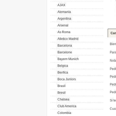
AJAX
Alemania
Argentina
Arsenal
As Roma
Cam
Atletico Madrid
Bien
Barcelona
Barcelone
Par
Bayern Munich
Nota
Belgica
Pedi
Benfica
Pedi
Boca Juniors
Pedi
Brasil
Pedi
Bresil
Chelsea
Si t
Club America
Cual
Colombia