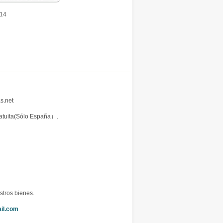
14
s.net
ratuita(Sólo España）.
stros bienes.
il.com