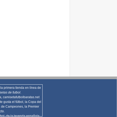
la primera tienda en línea de
setas de futbol
.
za,
camisetafutbolbaratas.net
te gusta el fútbol, la Copa del
a de Campeones, la Premier
cto.
bol, de la leyenda española