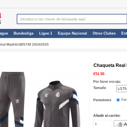
ague
Bundesliga
Ligue 1
Equipo Nacional
Otros Clubes
En
eal Madrid Id05749 2024/2025
Chaqueta Real 
€
51.50
Por favor escoja:
Tamaño
Pan
Pantalones
Añadir al carrito: