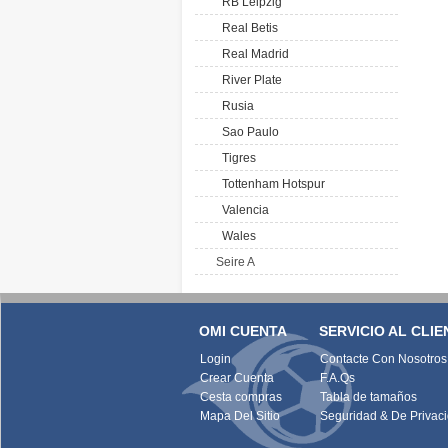
RB Leipzig
Real Betis
Real Madrid
River Plate
Rusia
Sao Paulo
Tigres
Tottenham Hotspur
Valencia
Wales
Seire A
OMI CUENTA
SERVICIO AL CLIE
Login
Contacte Con Nosotros
Crear Cuenta
F.A.Qs
Cesta compras
Tabla de tamaños
Mapa Del Sitio
Seguridad & De Privac