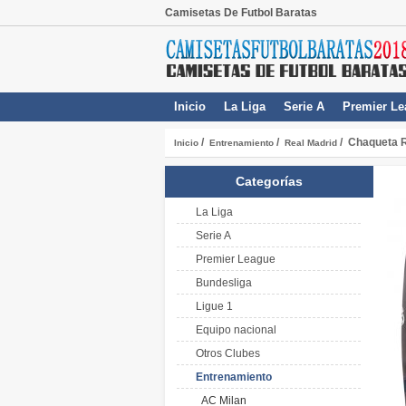
Camisetas De Futbol Baratas
Inicio
La Liga
Serie A
Premier Le
/
/
/ Chaqueta R
Inicio
Entrenamiento
Real Madrid
Categorías
La Liga
Serie A
Premier League
Bundesliga
Ligue 1
Equipo nacional
Otros Clubes
Entrenamiento
AC Milan