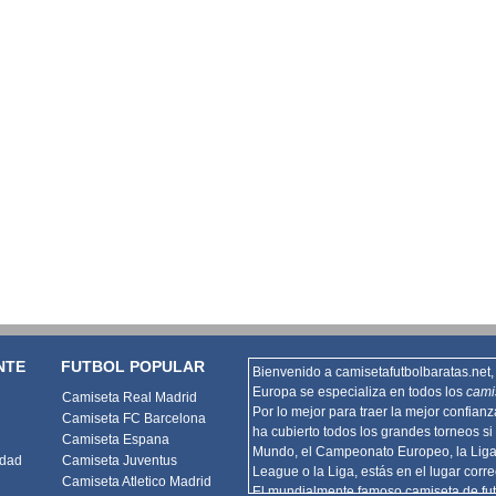
NTE
FUTBOL POPULAR
Bienvenido a camisetafutbolbaratas.net, 
Europa se especializa en todos los
cami
Camiseta Real Madrid
Por lo mejor para traer la mejor confian
Camiseta FC Barcelona
ha cubierto todos los grandes torneos si 
Camiseta Espana
Mundo, el Campeonato Europeo, la Lig
idad
Camiseta Juventus
League o la Liga, estás en el lugar corre
Camiseta Atletico Madrid
El mundialmente famoso camiseta de fut