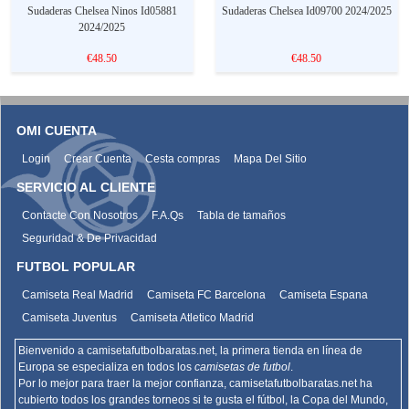
Sudaderas Chelsea Ninos Id05881
Sudaderas Chelsea Id09700 2024/2025
2024/2025
€48.50
€48.50
OMI CUENTA
Login
Crear Cuenta
Cesta compras
Mapa Del Sitio
SERVICIO AL CLIENTE
Contacte Con Nosotros
F.A.Qs
Tabla de tamaños
Seguridad & De Privacidad
FUTBOL POPULAR
Camiseta Real Madrid
Camiseta FC Barcelona
Camiseta Espana
Camiseta Juventus
Camiseta Atletico Madrid
Bienvenido a camisetafutbolbaratas.net, la primera tienda en línea de
Europa se especializa en todos los
camisetas de futbol
.
Por lo mejor para traer la mejor confianza,
camisetafutbolbaratas.net
ha
cubierto todos los grandes torneos si te gusta el fútbol, la Copa del Mundo,