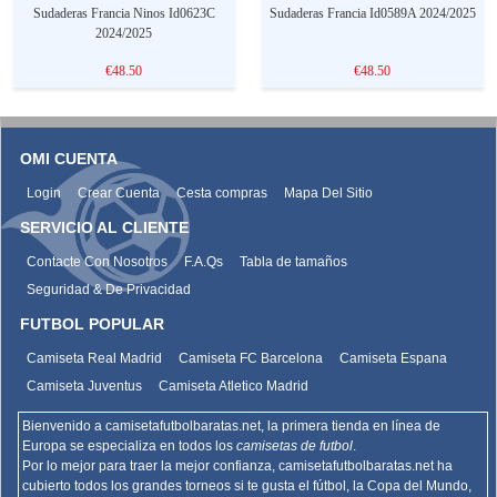
Sudaderas Francia Ninos Id0623C
Sudaderas Francia Id0589A 2024/2025
2024/2025
€48.50
€48.50
OMI CUENTA
Login
Crear Cuenta
Cesta compras
Mapa Del Sitio
SERVICIO AL CLIENTE
Contacte Con Nosotros
F.A.Qs
Tabla de tamaños
Seguridad & De Privacidad
FUTBOL POPULAR
Camiseta Real Madrid
Camiseta FC Barcelona
Camiseta Espana
Camiseta Juventus
Camiseta Atletico Madrid
Bienvenido a camisetafutbolbaratas.net, la primera tienda en línea de
Europa se especializa en todos los
camisetas de futbol
.
Por lo mejor para traer la mejor confianza,
camisetafutbolbaratas.net
ha
cubierto todos los grandes torneos si te gusta el fútbol, la Copa del Mundo,