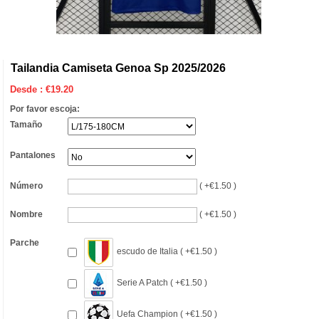
Tailandia Camiseta Genoa Sp 2025/2026
Desde :
€
19.20
Por favor escoja:
Tamaño
Pantalones
Número
( +€1.50 )
Nombre
( +€1.50 )
Parche
escudo de Italia ( +€1.50 )
Serie A Patch ( +€1.50 )
Uefa Champion ( +€1.50 )