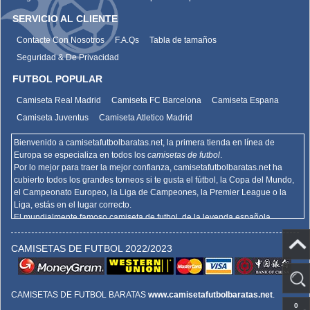
SERVICIO AL CLIENTE
Contacte Con Nosotros
F.A.Qs
Tabla de tamaños
Seguridad & De Privacidad
FUTBOL POPULAR
Camiseta Real Madrid
Camiseta FC Barcelona
Camiseta Espana
Camiseta Juventus
Camiseta Atletico Madrid
Bienvenido a camisetafutbolbaratas.net, la primera tienda en línea de
Europa se especializa en todos los
camisetas de futbol
.
Por lo mejor para traer la mejor confianza,
camisetafutbolbaratas.net
ha
cubierto todos los grandes torneos si te gusta el fútbol, la Copa del Mundo,
el Campeonato Europeo, la Liga de Campeones, la Premier League o la
Liga, estás en el lugar correcto.
El mundialmente famoso camiseta de futbol, de la leyenda española
Barcelona, el Real Madrid y la promoción deportiva de Madrid de la Serie A
del AC Milan, el Inter y la Juventus,
camisetafutbolbaratas.net
venden la
CAMISETAS DE FUTBOL 2022/2023
mejor
camisetas futbol baratas
.
Hemos actualizado la copia de la camiseta de fútbol en los muchos
departamentos de élite de Europa, la Bundesliga, la Liga francesa, la Liga,
la Serie A, la Premiership y más representantes.
CAMISETAS DE FUTBOL BARATAS
www.camisetafutbolbaratas.net
.
En el ámbito internacional, también ofrecemos las últimas camisas de fútbol
0