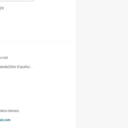
29
s.net
ratuita(Sólo España）.
stros bienes.
il.com