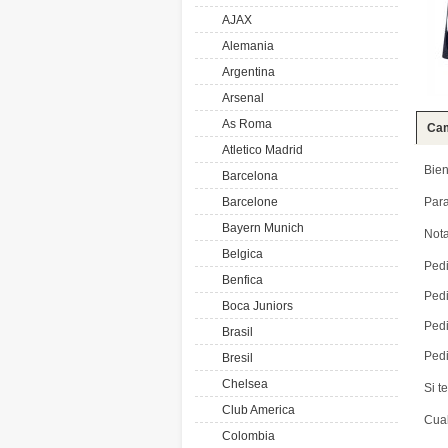
AJAX
Alemania
Argentina
Arsenal
As Roma
Cam
Atletico Madrid
Bien
Barcelona
Barcelone
Par
Bayern Munich
Nota
Belgica
Pedi
Benfica
Pedi
Boca Juniors
Pedi
Brasil
Pedi
Bresil
Chelsea
Si t
Club America
Cual
Colombia