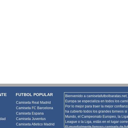
NTE
FUTBOL POPULAR
Bienvenido a camisetafutbolbaratas.net, 
Europa se especializa en todos los
cami
Camiseta Real Madrid
Por lo mejor para traer la mejor confian
Camiseta FC Barcelona
ha cubierto todos los grandes torneos si 
Camiseta Espana
Mundo, el Campeonato Europeo, la Lig
idad
Camiseta Juventus
League o la Liga, estás en el lugar corre
Camiseta Atletico Madrid
El mundialmente famoso camiseta de fut