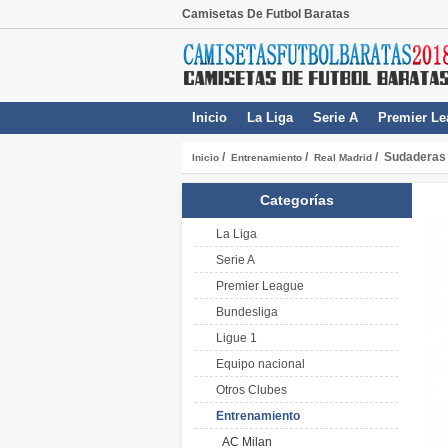
Camisetas De Futbol Baratas
Inicio
La Liga
Serie A
Premier Le
/
/
/ Sudaderas 
Inicio
Entrenamiento
Real Madrid
Categorías
La Liga
Serie A
Premier League
Bundesliga
Ligue 1
Equipo nacional
Otros Clubes
Entrenamiento
AC Milan