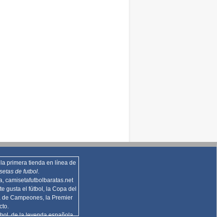
la primera tienda en línea de
setas de futbol
.
za,
camisetafutbolbaratas.net
te gusta el fútbol, la Copa del
a de Campeones, la Premier
cto.
bol, de la leyenda española