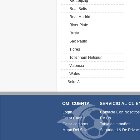
RB Leipzig
Real Betis
Real Madrid
River Plate
Rusia
Sao Paulo
Tigres
Tottenham Hotspur
Valencia
Wales
Seire A
OMI CUENTA
SERVICIO AL CLIE
Login
Contacte Con Nosotros
Crear Cuenta
F.A.Qs
Cesta compras
Tabla de tamaños
Mapa Del Sitio
Seguridad & De Privac