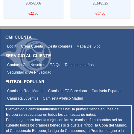
2005/2006
2024/2025
€22.30
€17.00
OMI CUENTA
Login
Crear Cuenta
Cesta compras
Mapa Del Sitio
SERVICIO AL CLIENTE
Contacte Con Nosotros
F.A.Qs
Tabla de tamaños
Seguridad & De Privacidad
FUTBOL POPULAR
Camiseta Real Madrid
Camiseta FC Barcelona
Camiseta Espana
Camiseta Juventus
Camiseta Atletico Madrid
Bienvenido a camisetafutbolbaratas.net, la primera tienda en línea de
Europa se especializa en todos los
camisetas de futbol
.
Por lo mejor para traer la mejor confianza,
camisetafutbolbaratas.net
ha
cubierto todos los grandes torneos si te gusta el fútbol, la Copa del Mundo,
el Campeonato Europeo, la Liga de Campeones, la Premier League o la