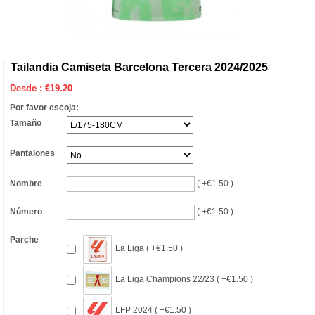
Tailandia Camiseta Barcelona Tercera 2024/2025
Desde :
€
19.20
Por favor escoja:
Tamaño
Pantalones
Nombre
( +€1.50 )
Número
( +€1.50 )
Parche
La Liga ( +€1.50 )
La Liga Champions 22/23 ( +€1.50 )
LFP 2024 ( +€1.50 )