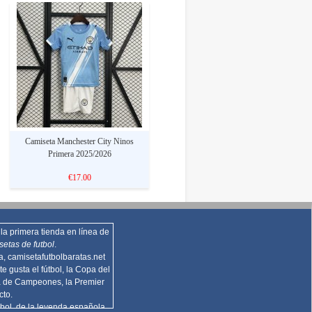
Camiseta Manchester City Ninos
Primera 2025/2026
€17.00
la primera tienda en línea de
setas de futbol
.
za,
camisetafutbolbaratas.net
te gusta el fútbol, la Copa del
a de Campeones, la Premier
cto.
bol, de la leyenda española