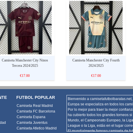
Camiseta Manchester City Ninos
Camiseta Manchester City Fourth
Tercera 2024/2025
2024/2025
€17.00
€17.00
NTE
FUTBOL POPULAR
Bienvenido a camisetafutbolbaratas.net, 
Europa se especializa en todos los
cami
Camiseta Real Madrid
Por lo mejor para traer la mejor confian
Camiseta FC Barcelona
ha cubierto todos los grandes torneos si 
Camiseta Espana
Mundo, el Campeonato Europeo, la Lig
idad
Camiseta Juventus
League o la Liga, estás en el lugar corre
Camiseta Atletico Madrid
El mundialmente famoso camiseta de fut