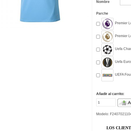
Nombre
Parche
Premier L
Premier L
Uefa Cham
Uefa Euro
UEFA Foun
Añadir al carrito:
Modelo: F240702110
LOS CLIEN