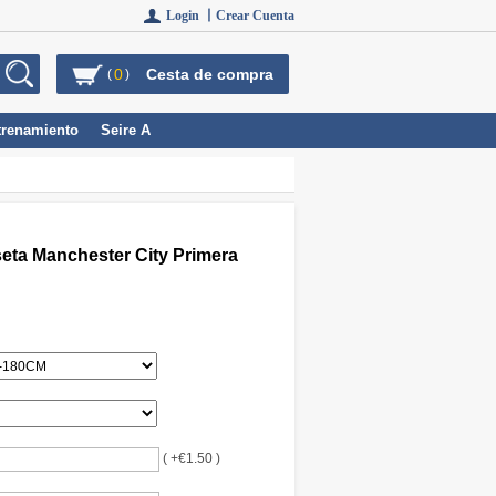
Login 丨
Crear Cuenta
0
Cesta de compra
(
)
trenamiento
Seire A
seta Manchester City Primera
( +€1.50 )