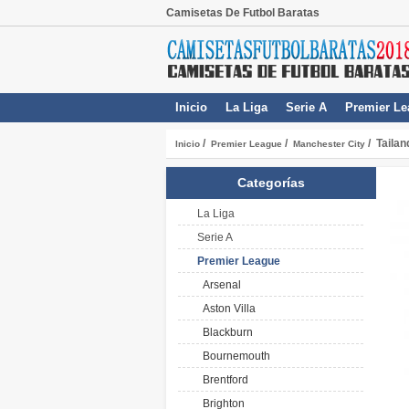
Camisetas De Futbol Baratas
Inicio
La Liga
Serie A
Premier Le
/
/
/ Taila
Inicio
Premier League
Manchester City
Categorías
La Liga
Serie A
Premier League
Arsenal
Aston Villa
Blackburn
Bournemouth
Brentford
Brighton