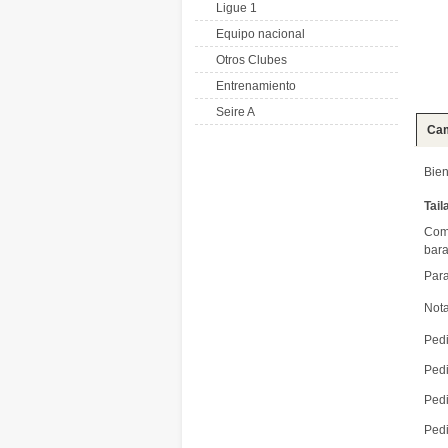
Ligue 1
Equipo nacional
Otros Clubes
Entrenamiento
Seire A
Cam
Bien
Tai
Comp
bara
Par
Nota
Pedi
Pedi
Pedi
Pedi