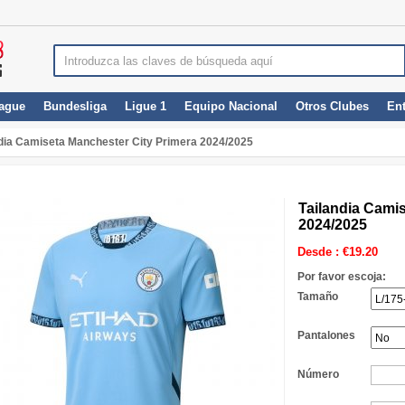
ague
Bundesliga
Ligue 1
Equipo Nacional
Otros Clubes
En
ndia Camiseta Manchester City Primera 2024/2025
Tailandia Cami
2024/2025
Desde :
€
19.20
Por favor escoja:
Tamaño
Pantalones
Número